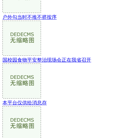
户外勾当时不推不挤按序
国校园食物平安整治现场会正在我省召开
本平台仅供给消息存