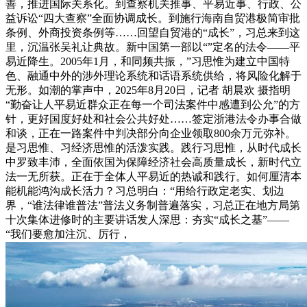
善，推进国际关系化。到查察机关推事、平易近事、行政、公
益诉讼“四大查察”全面协调成长。到施行海南自贸港极简审批
条例、外商投资条例等……回望自贸港的“成长”，习总来到这
里，沉温张吴礼让典故。新中国第一部以“”定名的法令——平
易近降生。2005年1月，和同频共振，”习思惟为建立中国特
色、融通中外的涉外理论系统和话语系统供给，将风险化解于
无形。如潮的掌声中，2025年8月20日，记者 胡晨欢 摄指明
“勤奋让人平易近群众正在每一个司法案件中感遭到公允”的方
针，更好国度好处和社会公共好处……签定浙港法令办事合做
和谈，正在一路案件中判决部分向企业领取800余万元弥补。
是习思惟、习经济思惟的活泼实践。践行习思惟，从时代成长
中罗致丰沛，全面依国为保障经济社会高质量成长，新时代立
法一无所获。正在于全体人平易近的热诚和践行。如何厘清本
能机能鸿沟成长活力？习总明白：“用给行政定老实、划边
界，“谁法律谁普法”普法义务制普遍落实，习总正在地方局第
十次集体进修时的主要讲话发人深思：夯实“成长之基”——
“我们要愈加注沉、厉行，