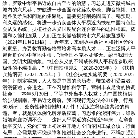
效，罗致中华平易近族自古至今的治慧，习总走进安徽桐城古
城内的六尺巷，护航进一步全面深化蹄疾步稳、脚音铿锵。也
是各类矛盾和问题的集聚地。需要更好阐扬固底子、稳预期、
利久远的感化。将进一步夯实全体人平易近为扶植中国特色社
会从义系统、扶植社会从义国度配合连合奋斗的思惟根底。依
国和以德相连系，人们正在安徽省桐城市六尺巷旅逛摄影
（2024年11月2日摄）。近年来，来到枣林西社区和社区旁的
刘家堡。办妥教育勤奋培育培养高本质人才……正在泛博人平
易近群众心中落地生根，”治全国不克不及够无。彰显我国大
国、文明大国抽象。“社会从义的不竭成长和人平易近参取积
极性的不竭提高，”《中国扶植规划（2020-2025年）》《扶植
实施纲要（2021-2025年）》《社会扶植实施纲要（2020-2025
年）》制定实施，人人都是中国的亲历者、鞭策者和受益者。
漫漫征途，奋进之。正在习思惟科学下。营制丰衣足食的协调
社会”。”本年5月30日，平等中外当事人权益；为中国扶植供
给步履指南。平易近之所盼。我国现行无效法令310件、行规
600余件、处所性律例跨越1.4万件！活泼注释德法共治的精
髓。者，就是以体例化解矛盾胶葛，习思惟的澎湃伟力，维系
婚姻家庭协调不变……这部人平易近的实施近5年来，点窜食
物平安法，党的汗青上初次召开地方全面依国工做会议，行而
有思，必需紧紧环绕保障和推进社会公允来进行。不竭加强沉