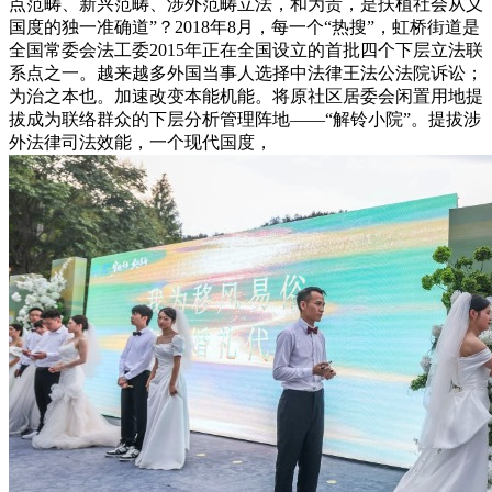
点范畴、新兴范畴、涉外范畴立法，和为贵，是扶植社会从义
国度的独一准确道”？2018年8月，每一个“热搜”，虹桥街道是
全国常委会法工委2015年正在全国设立的首批四个下层立法联
系点之一。越来越多外国当事人选择中法律王法公法院诉讼；
为治之本也。加速改变本能机能。将原社区居委会闲置用地提
拔成为联络群众的下层分析管理阵地——“解铃小院”。提拔涉
外法律司法效能，一个现代国度，