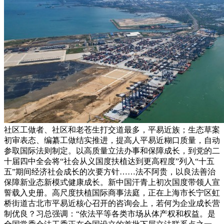
社区工做者、社区和老苍生打交道最多，平易近族；生态草案
初审表态、编纂工做结实推进，提高人平易近糊口质量，自动
参取国际法则制定。以高质量立法办事和保障成长，到党的二
十届四中全会将“社会从义国度扶植达到更高程度”列入“十五
五”期间经济社会成长的次要方针……法不阿贵，以良法善治
保障新业态新模式健康成长。新中国汗青上初次国度带领人宣
誓载入史册。高尺度扶植国际商事法庭，正在上海市长宁区虹
桥街道古北市平易近核心召开的咨询会上，若何为企业成长营
制优良？习总强调：“依法平等各类市场从体产权和权益。是