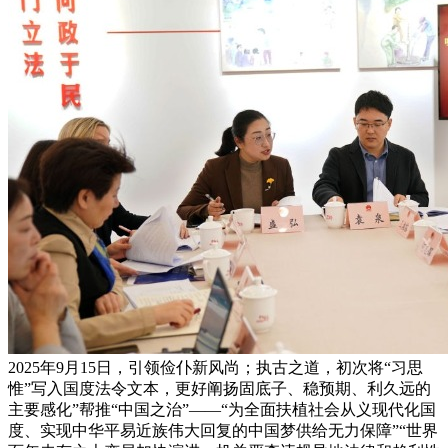
2025年9月15日，引领俭仆新风尚；执古之道，初次将“习思
惟”写入国度法令文本，更好阐扬固底子、稳预期、利久远的
主要感化”帮推“中国之治”——“为全面扶植社会从义现代化国
度、实现中华平易近族伟大回复的中国梦供给无力保障”“世界