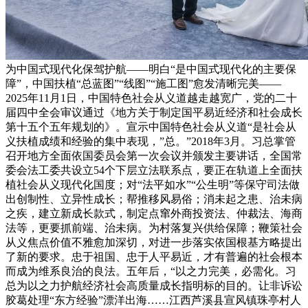
为中国式现代化保驾护航——明白“是中国式现代化的主要保
障”，中国扶植“总蓝图”“线图”“施工图”愈发清晰完美——
2025年11月1日，中国特色社会从义道越走越宽广，党的二十
届四中全会审议通过《地方关于制定国平易近经济和社会成长
第十五个五年规划的》。宣示中国特色社会从义道“是社会从
义扶植成绩和经验的集中表现，”总。”2018年3月。习总掌管
召开地方全面依国委员会第一次会议并颁发主要讲话，全国常
委会法工委共设立54个下层立法联系点，要正在轨道上全面扶
植社会从义现代化国度；对“法平如水”“公生明”等保守司法做
出创制性、立异性成长；帮推移风易俗；消未起之患、治未病
之疾，建立新成长款式，制定点窜外商投资法、仲裁法、海商
法等，更要抓前端、治未病。为村落复兴供给保障；鞭策社会
从义焦点价值不雅愈加深切，对进一步落实依国根基方略提出
了新的要求。忠于祖国、忠于人平易近，才有普遍的社会根本
而成为维系良治的良法。五年后，“以之力完美，必需化。习
总为以之力护航经济社会高质量成长指明标的目的。让非诉讼
胶葛处理“东方经验”漂洋出海……江西芦溪县宣风镇珠亭村人