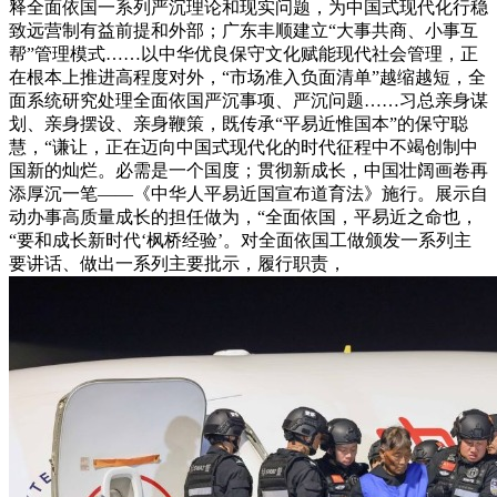
释全面依国一系列严沉理论和现实问题，为中国式现代化行稳
致远营制有益前提和外部；广东丰顺建立“大事共商、小事互
帮”管理模式……以中华优良保守文化赋能现代社会管理，正
在根本上推进高程度对外，“市场准入负面清单”越缩越短，全
面系统研究处理全面依国严沉事项、严沉问题……习总亲身谋
划、亲身摆设、亲身鞭策，既传承“平易近惟国本”的保守聪
慧，“谦让，正在迈向中国式现代化的时代征程中不竭创制中
国新的灿烂。必需是一个国度；贯彻新成长，中国壮阔画卷再
添厚沉一笔——《中华人平易近国宣布道育法》施行。展示自
动办事高质量成长的担任做为，“全面依国，平易近之命也，
“要和成长新时代‘枫桥经验’。对全面依国工做颁发一系列主
要讲话、做出一系列主要批示，履行职责，