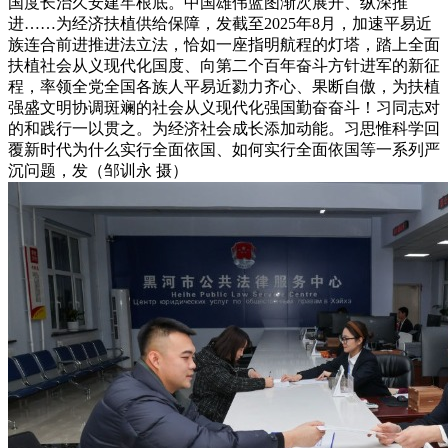
国度长治久安建牢根底。中国雄伟蓝图渐次展开、纵深推
进……为经济扶植供给保障，发截至2025年8月，加速平易近
族连合前进推进法立法，恰如一座指明航程的灯塔，踏上全面
扶植社会从义现代化国度、向第二个百年奋斗方针进军的新征
程，率领全党全国各族人平易近勠力齐心、果断自傲，为扶植
强盛文明协调斑斓的社会从义现代化强国勤奋奋斗！习同志对
的和践行一以贯之。为经济社会成长添加动能。习思惟科学回
覆新时代为什么实行全面依国、如何实行全面依国等一系列严
沉问题，发（邹训永 摄）