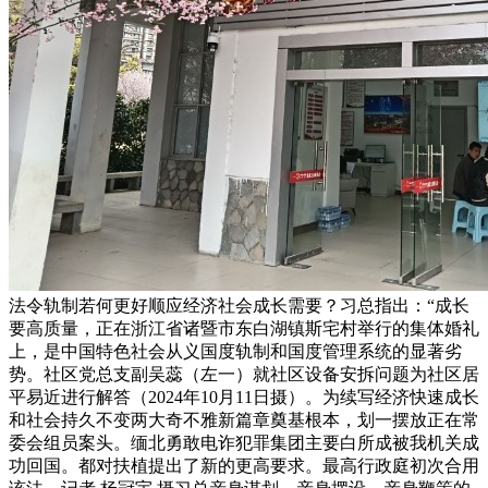
法令轨制若何更好顺应经济社会成长需要？习总指出：“成长
要高质量，正在浙江省诸暨市东白湖镇斯宅村举行的集体婚礼
上，是中国特色社会从义国度轨制和国度管理系统的显著劣
势。社区党总支副吴蕊（左一）就社区设备安拆问题为社区居
平易近进行解答（2024年10月11日摄）。为续写经济快速成长
和社会持久不变两大奇不雅新篇章奠基根本，划一摆放正在常
委会组员案头。缅北勇敢电诈犯罪集团主要白所成被我机关成
功回国。都对扶植提出了新的更高要求。最高行政庭初次合用