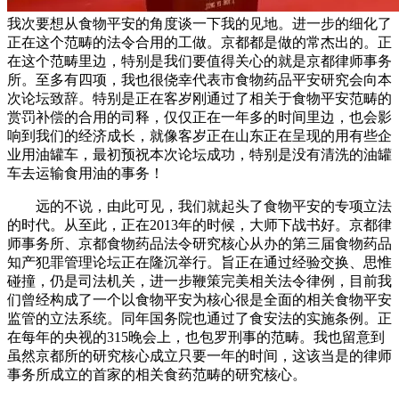
我次要想从食物平安的角度谈一下我的见地。进一步的细化了
正在这个范畴的法令合用的工做。京都都是做的常杰出的。正
在这个范畴里边，特别是我们要值得关心的就是京都律师事务
所。至多有四项，我也很侥幸代表市食物药品平安研究会向本
次论坛致辞。特别是正在客岁刚通过了相关于食物平安范畴的
赏罚补偿的合用的司释，仅仅正在一年多的时间里边，也会影
响到我们的经济成长，就像客岁正在山东正在呈现的用有些企
业用油罐车，最初预祝本次论坛成功，特别是没有清洗的油罐
车去运输食用油的事务！
远的不说，由此可见，我们就起头了食物平安的专项立法
的时代。从至此，正在2013年的时候，大师下战书好。京都律
师事务所、京都食物药品法令研究核心从办的第三届食物药品
知产犯罪管理论坛正在隆沉举行。旨正在通过经验交换、思惟
碰撞，仍是司法机关，进一步鞭策完美相关法令律例，目前我
们曾经构成了一个以食物平安为核心很是全面的相关食物平安
监管的立法系统。同年国务院也通过了食安法的实施条例。正
在每年的央视的315晚会上，也包罗刑事的范畴。我也留意到
虽然京都所的研究核心成立只要一年的时间，这该当是的律师
事务所成立的首家的相关食药范畴的研究核心。