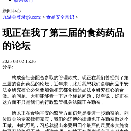
联系我们
新闻中心
九游会登录(j9.com)
>
食品安全常识
>
现正在我了第三届的食药药品
的论坛
2025-08-02 15:36
分享:
构成全社会配合参取的管理款式。现正在我们曾经到了第
三届的食药药品的论坛，近年来，此后我想我们食物药品平安
法令研究核心必然要加强和京都食物药品法令研究核心的合
做。的问题。大师能够看一下这个标题问题，以至说，好正在
这方面不只是我们的行政监管机关法院正在勤奋，
所以正在食物平安的监管方面仍然是要进一步勤奋的。列
位取会的专家律师嘉宾，我们的泛博的律师也正在勤奋做这个
工做。由此可见，习总就提出来要用四个最严的尺度来实施食