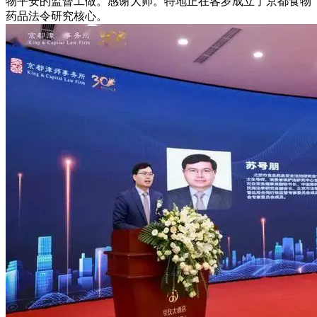
物平安的监督工做。感谢大师。特地正在客岁成立了京都食物
药品法令研究核心。