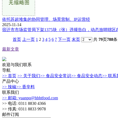
依托苏超堆集的协同管理、场景营制、IP运营经
2025-11-14
宿迁市市场监管局下架1375块（张）违规告白，动态放哨辖区
首页
上一页
1
2
3
4
5
6
7
下一页
末页
共
79
页
788
条
最新文章
欢迎与我们联系
导航
>> 首页
>> 关于我们
>> 食品安全常识
>> 食品安全动态
>> 联
产品中心
>> 辣椒
>> 香辛料
联系我们
>> 邮箱: yuanpq@hbhtfood.com
>> 电话: 0311 8830 4366
>> 传真: 0311 8833 9978
邮件订阅