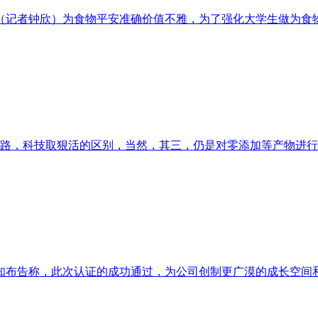
记者钟欣）为食物平安准确价值不雅，为了强化大学生做为食物平
一路，科技取狠活的区别，当然，其三，仍是对零添加等产物进行沉
布告称，此次认证的成功通过，为公司创制更广漠的成长空间和更