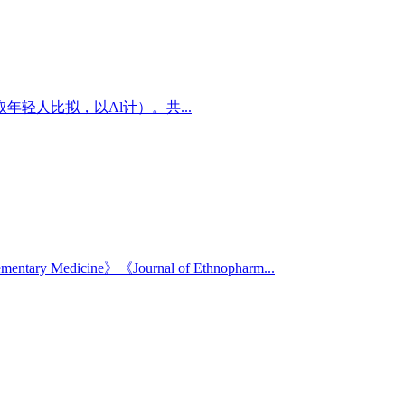
人比拟，以Al计）。共...
icine》《Journal of Ethnopharm...