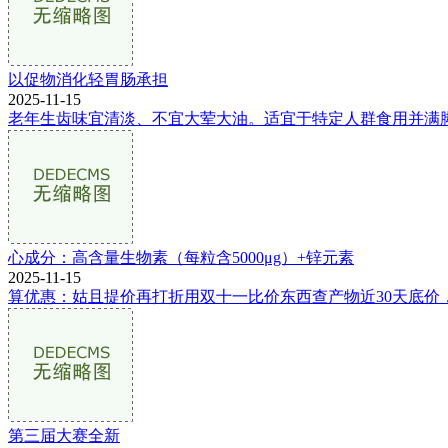
以促物消化轻胃肠承担
2025-11-15
老年生齿味宜清淡、不宜大荤大油。适宜于特定人群食用并满脚
心成分：高含量生物素（每粒含5000μg）+锌元素
2025-11-15
算优惠：姑且提价再打折用双十一比价东西查产物近30天底价，本次筛选出的六大抢手产物，《
第三届大赛全新