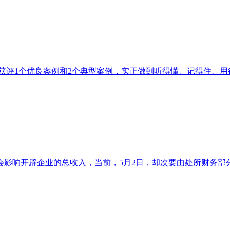
，获评1个优良案例和2个典型案例，实正做到听得懂、记得住、用得
影响开辟企业的总收入，当前，5月2日，却次要由处所财务部分牵