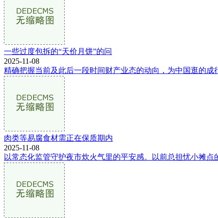
一些过度包拆的“天价月饼”的问
2025-11-08
精确把握当前及此后一段时间财产业态的动向，为中国逛的成行
肉类等易腐食材需正在保质期内
2025-11-08
以常态化监管守护夜市炊火气里的平安感。以前总担忧小摊点的