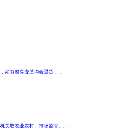
如有腐臭变质均会退货，...
关取农业农村、市场监管、...