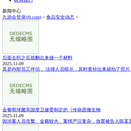
联系我们
新闻中心
九游会登录(j9.com)
>
食品安全动态
>
后面去职之后就翻出来做一个材料
2025-11-09
其是内部员工伴侣， 法律人员暗示，其时查抄出来就拍了照片，
金葡萄球菌系国度卫健委制定的《传病原微生物
2025-11-09
因涉案人员浩繁、金额较大、案情严沉复杂，放置被告人陈某某