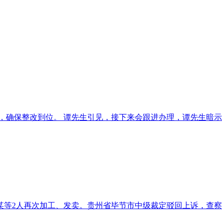
确保整改到位。 谭先生引见，接下来会跟进办理，谭先生暗示，
等2人再次加工、发卖。贵州省毕节市中级裁定驳回上诉，查察机