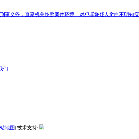
查刑事义务，查察机关按照案件环境，对犯罪嫌疑人辩白不明知瘦肉
系我们
站地图
| 技术支持: